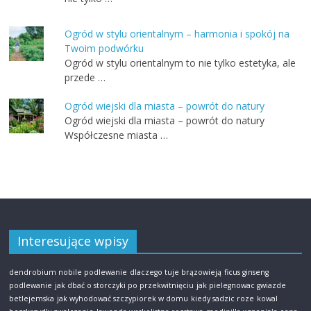
Ogród w stylu orientalnym – harmonia i spokój na
Twoim podwórku
Ogród w stylu orientalnym to nie tylko estetyka, ale
przede …
Ogród wiejski dla miasta – powrót do natury
Ogród wiejski dla miasta – powrót do natury
Współczesne miasta …
Interesujące wpisy
dendrobium nobile podlewanie
dlaczego tuje brązowieją
ficus ginseng
podlewanie
jak dbać o storczyki po przekwitnięciu
jak pielegnowac gwiazde
betlejemska
jak wyhodować szczypiorek w domu
kiedy sadzic roze
kowal