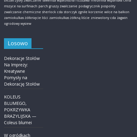
bezskrzydły zwalczanie
lawenda wąskolistna rozstawa
medinilla wspaniała cena
mszyce na surfiniach
parch gruszy zwalczanie
podagrycznik pospolity
zwalczanie chemiczne
sherlock cda
storczyk zgniłe korzenie
wilce na balkon
zamiokulkas żółknięcie liści
zamiokulkas żółkną liście
zniewolony cda
żagwin
ogrodowy wysiew
Losowo
Dekoracje Stołów
Na Imprezy:
Kreatywne
Pomysły na
Dekorację Stołów
KOLEUS
BLUMEGO,
POKRZYWKA
BRAZYLIJSKA —
Coleus blumei
W ogródkach