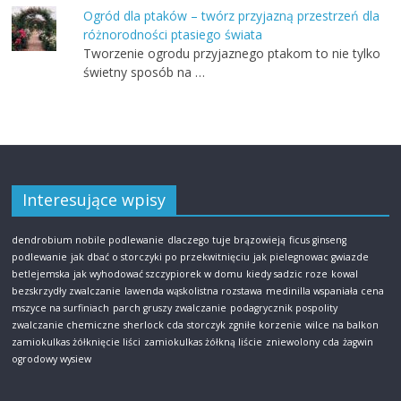
Ogród dla ptaków – twórz przyjazną przestrzeń dla
różnorodności ptasiego świata
Tworzenie ogrodu przyjaznego ptakom to nie tylko
świetny sposób na …
Interesujące wpisy
dendrobium nobile podlewanie
dlaczego tuje brązowieją
ficus ginseng
podlewanie
jak dbać o storczyki po przekwitnięciu
jak pielegnowac gwiazde
betlejemska
jak wyhodować szczypiorek w domu
kiedy sadzic roze
kowal
bezskrzydły zwalczanie
lawenda wąskolistna rozstawa
medinilla wspaniała cena
mszyce na surfiniach
parch gruszy zwalczanie
podagrycznik pospolity
zwalczanie chemiczne
sherlock cda
storczyk zgniłe korzenie
wilce na balkon
zamiokulkas żółknięcie liści
zamiokulkas żółkną liście
zniewolony cda
żagwin
ogrodowy wysiew