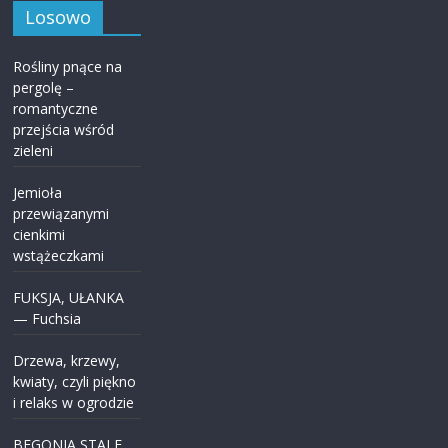
Losowo
Rośliny pnące na
pergolę –
romantyczne
przejścia wśród
zieleni
Jemioła
przewiązanymi
cienkimi
wstążeczkami
FUKSJA, UŁANKA
— Fuchsia
Drzewa, krzewy,
kwiaty, czyli piękno
i relaks w ogrodzie
BEGONIA STALE