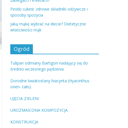
zabiegach i efektach?
Pestki cukinii: zdrowe składniki odżywcze i
sposoby spożycia
Jaką mąkę wybrać na diecie? Dietetyczne
właściwości mąk
Ogród
Tulipan odmiany Bartigon nadający się do
średnio wczesnego pędzenia
Dorodne kwiatostany hiacynta (Hyacinthus
orien- talis)
UJĘCIA ZIELENI
UROZMAICONA KOMPOZYCJA
KONSTRUKCJA