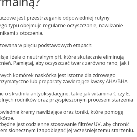
ormalną?
luczowe jest przestrzeganie odpowiedniej rutyny
tego typu obejmuje regularne oczyszczanie, nawilżanie
nikami z otoczenia.
izowana w pięciu podstawowych etapach:
lsje i żele o neutralnym pH, które skutecznie eliminują
nień. Pamiętaj, aby oczyszczać twarz zarówno rano, jak i
wych komórek naskórka jest istotne dla zdrowego
 enzymatyczne lub preparaty zawierające kwasy AHA/BHA
o składniki antyoksydacyjne, takie jak witamina C czy E,
wolnych rodników oraz przyspieszonym procesem starzenia
wiednie kremy nawilżające oraz toniki, które pomogą
kórze.
zbędne jest codzienne stosowanie filtrów UV, aby chronić
m słonecznym i zapobiegać jej wcześniejszemu starzeniu.