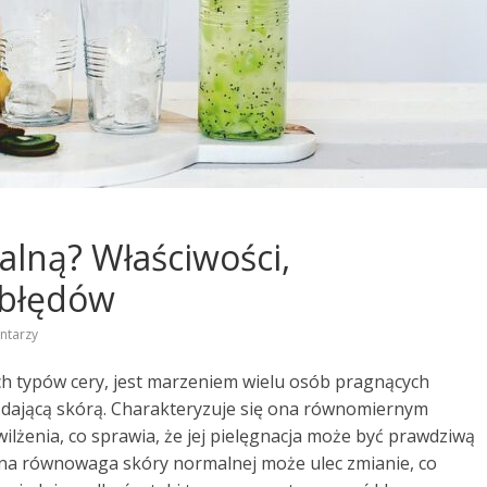
alną? Właściwości,
e błędów
ntarzy
ych typów cery, jest marzeniem wielu osób pragnących
glądającą skórą. Charakteryzuje się ona równomiernym
żenia, co sprawia, że jej pielęgnacja może być prawdziwą
alna równowaga skóry normalnej może ulec zmianie, co