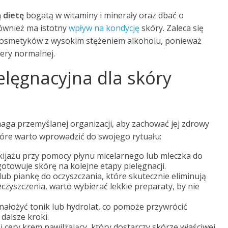
 dietę
bogatą w witaminy i minerały oraz dbać o
ównież ma istotny
wpływ na kondycję
skóry. Zaleca się
 kosmetyków z wysokim stężeniem alkoholu, ponieważ
ery normalnej.
elęgnacyjna dla skóry
ga przemyślanej organizacji, aby zachować jej zdrowy
tóre warto wprowadzić do swojego rytuału:
akijażu przy pomocy płynu micelarnego lub mleczka do
gotowuje skórę na kolejne etapy pielęgnacji.
 lub piankę do oczyszczania, które skutecznie eliminują
czyszczenia, warto wybierać lekkie preparaty, by nie
 nałożyć tonik lub hydrolat, co pomoże przywrócić
alsze kroki.
j cery krem nawilżający, który dostarczy skórze właściwej