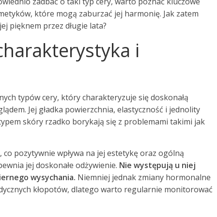
powiednio zadbać o taki typ cery, warto poznać kluczowe
metyków, które mogą zaburzać jej harmonię. Jak zatem
jej pięknem przez długie lata?
harakterystyka i
onych typów cery, który charakteryzuje się doskonałą
em. Jej gładka powierzchnia, elastyczność i jednolity
typem skóry rzadko borykają się z problemami takimi jak
 co pozytywnie wpływa na jej estetykę oraz ogólną
pewnia jej doskonałe odżywienie.
Nie występują u niej
miernego wysychania.
Niemniej jednak zmiany hormonalne
dycznych kłopotów, dlatego warto regularnie monitorować