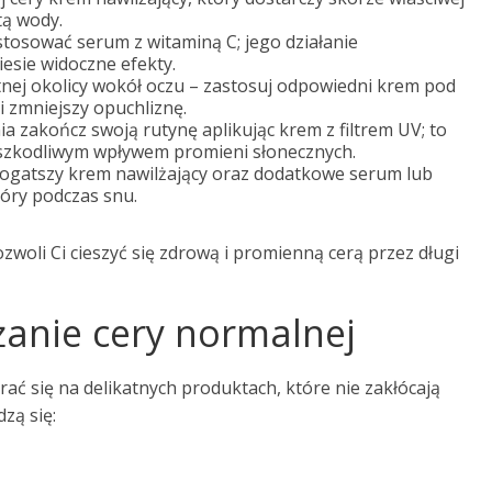
tą wody.
stosować serum z witaminą C; jego działanie
iesie widoczne efekty.
atnej okolicy wokół oczu – zastosuj odpowiedni krem pod
 i zmniejszy opuchliznę.
nia zakończ swoją rutynę aplikując krem z filtrem UV; to
 szkodliwym wpływem promieni słonecznych.
bogatszy krem nawilżający oraz dodatkowe serum lub
óry podczas snu.
woli Ci cieszyć się zdrową i promienną cerą przez długi
żanie cery normalnej
ać się na delikatnych produktach, które nie zakłócają
zą się: