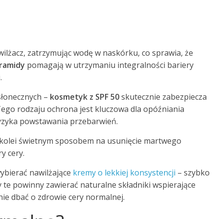
wilżacz, zatrzymując wodę w naskórku, co sprawia, że
ramidy
pomagają w utrzymaniu integralności bariery
.
słonecznych –
kosmetyk z SPF 50
skutecznie zabezpiecza
ego rodzaju ochrona jest kluczowa dla opóźniania
yzyka powstawania przebarwień.
 kolei świetnym sposobem na usunięcie martwego
y cery.
wybierać nawilżające
kremy o lekkiej konsystencji
– szybko
ty te powinny zawierać naturalne składniki wspierające
nie dbać o zdrowie cery normalnej.