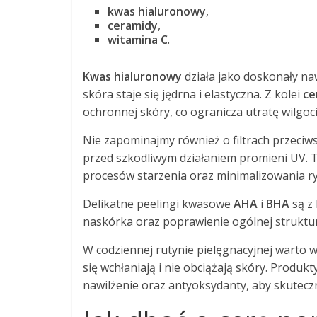
kwas hialuronowy
,
ceramidy
,
witamina C
.
Kwas hialuronowy
działa jako doskonały na
skóra staje się jędrna i elastyczna. Z kolei
ce
ochronnej skóry, co ogranicza utratę wilgoci
Nie zapominajmy również o filtrach przeciw
przed szkodliwym działaniem promieni UV. T
procesów starzenia oraz minimalizowania r
Delikatne peelingi kwasowe
AHA
i
BHA
są z
naskórka oraz poprawienie ogólnej struktur
W codziennej rutynie pielęgnacyjnej warto 
się wchłaniają i nie obciążają skóry. Produk
nawilżenie oraz antyoksydanty, aby skutecz