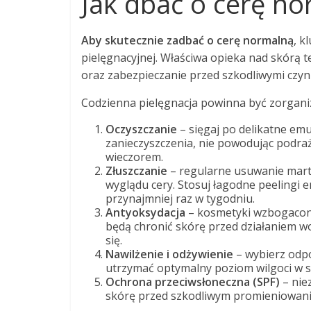
Jak dbać o cerę n
Aby skutecznie zadbać o cerę normalną
, k
pielęgnacyjnej. Właściwa opieka nad skórą 
oraz zabezpieczanie przed szkodliwymi czyn
Codzienna pielęgnacja powinna być zorgan
Oczyszczanie
– sięgaj po delikatne emu
zanieczyszczenia, nie powodując podraż
wieczorem.
Złuszczanie
– regularne usuwanie mart
wyglądu cery. Stosuj łagodne peelingi
przynajmniej raz w tygodniu.
Antyoksydacja
– kosmetyki wzbogacone 
będą chronić skórę przed działaniem 
się.
Nawilżenie i odżywienie
– wybierz odpo
utrzymać optymalny poziom wilgoci w s
Ochrona przeciwsłoneczna (SPF)
– nie
skórę przed szkodliwym promieniowanie