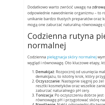
Dodatkowo warto zwrócić uwagę na
zdrową
odpowiednie nawodnienie organizmu – to r
unikanie bardzo tłustych preparatów oraz
mogą one zaburzać naturalną równowagę c
Codzienna rutyna pi
normalnej
Codzienna
pielęgnacja skóry normalnej
wyma
wygląd i równowagę. Oto kluczowe etapy, k
Demakijaż
: Rozpocznij od usunięcia m
demakijażu, to istotny krok, który przy
Oczyszczanie
: Następnie sięgnij po żel
resztki kosmetyków oraz wszelkie zanie
zaburzać naturalnego pH cery.
Tonizacja
: Po oczyszczeniu dobrze jest
równowagę pH i przygotować skórę na d
Nawilżenie
: Nałóż odpowiedni dla twoje