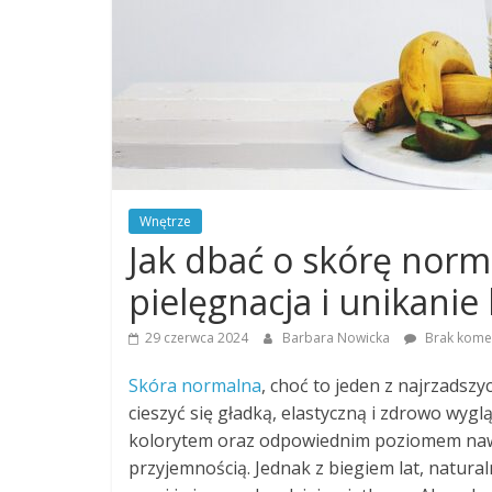
Wnętrze
Jak dbać o skórę norm
pielęgnacja i unikani
29 czerwca 2024
Barbara Nowicka
Brak kome
Skóra normalna
, choć to jeden z najrzadsz
cieszyć się gładką, elastyczną i zdrowo wy
kolorytem oraz odpowiednim poziomem nawil
przyjemnością. Jednak z biegiem lat, natur