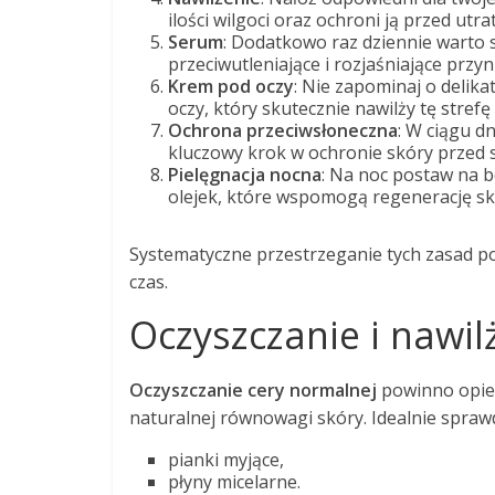
ilości wilgoci oraz ochroni ją przed utra
Serum
: Dodatkowo raz dziennie warto 
przeciwutleniające i rozjaśniające przyn
Krem pod oczy
: Nie zapominaj o delik
oczy, który skutecznie nawilży tę strefę
Ochrona przeciwsłoneczna
: W ciągu d
kluczowy krok w ochronie skóry przed
Pielęgnacja nocna
: Na noc postaw na 
olejek, które wspomogą regenerację sk
Systematyczne przestrzeganie tych zasad poz
czas.
Oczyszczanie i nawil
Oczyszczanie cery normalnej
powinno opier
naturalnej równowagi skóry. Idealnie sprawd
pianki myjące,
płyny micelarne.