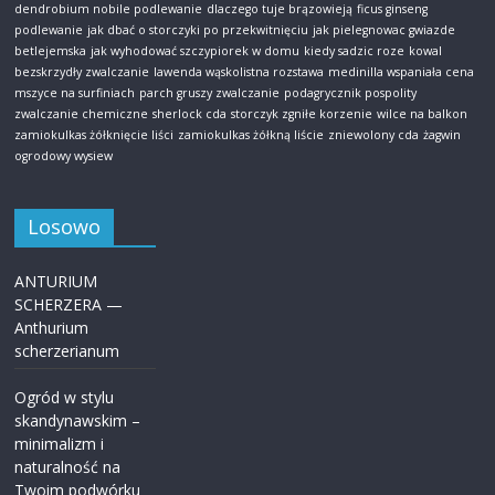
dendrobium nobile podlewanie
dlaczego tuje brązowieją
ficus ginseng
podlewanie
jak dbać o storczyki po przekwitnięciu
jak pielegnowac gwiazde
betlejemska
jak wyhodować szczypiorek w domu
kiedy sadzic roze
kowal
bezskrzydły zwalczanie
lawenda wąskolistna rozstawa
medinilla wspaniała cena
mszyce na surfiniach
parch gruszy zwalczanie
podagrycznik pospolity
zwalczanie chemiczne
sherlock cda
storczyk zgniłe korzenie
wilce na balkon
zamiokulkas żółknięcie liści
zamiokulkas żółkną liście
zniewolony cda
żagwin
ogrodowy wysiew
Losowo
ANTURIUM
SCHERZERA —
Anthurium
scherzerianum
Ogród w stylu
skandynawskim –
minimalizm i
naturalność na
Twoim podwórku