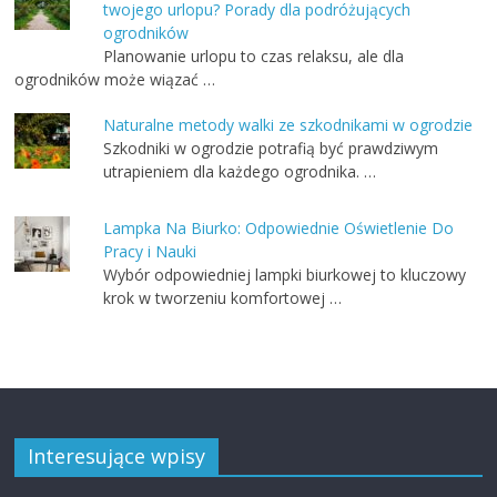
twojego urlopu? Porady dla podróżujących
ogrodników
Planowanie urlopu to czas relaksu, ale dla
ogrodników może wiązać …
Naturalne metody walki ze szkodnikami w ogrodzie
Szkodniki w ogrodzie potrafią być prawdziwym
utrapieniem dla każdego ogrodnika. …
Lampka Na Biurko: Odpowiednie Oświetlenie Do
Pracy i Nauki
Wybór odpowiedniej lampki biurkowej to kluczowy
krok w tworzeniu komfortowej …
Interesujące wpisy