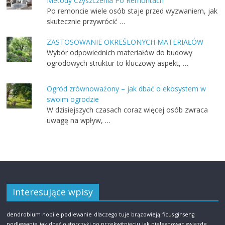
Metody Czyszczenia Po Remontach
Po remoncie wiele osób staje przed wyzwaniem, jak
skutecznie przywrócić …
ZASTOSOWANIE OKREŚLONYCH MATERIAŁÓW
Wybór odpowiednich materiałów do budowy
ogrodowych struktur to kluczowy aspekt, …
Ogród zrównoważony – jak dbać o ekosystem w
swoim ogrodzie
W dzisiejszych czasach coraz więcej osób zwraca
uwagę na wpływ, …
Interesujące wpisy
dendrobium nobile podlewanie
dlaczego tuje brązowieją
ficus ginseng
podlewanie
jak dbać o storczyki po przekwitnięciu
jak pielegnowac gwiazde