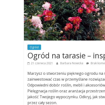
Ogród
Ogród na tarasie – ins
21 czerwca 2021
Barbara Nowicka
Brak kome
Marzysz o stworzeniu pięknego ogrodu na sw
zainwestować czas w przemyślane rozwiązania
Odpowiedni dobór roślin, mebli i akcesoriów 
Pielęgnacja roślin oraz aranżacja przestrz
jakość Twojego wypoczynku. Odkryj, jak stwo
przez cały sezon.