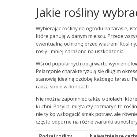
Jakie rośliny wybr
Wybierając rośliny do ogrodu na tarasie, is
które panują w danym miejscu. Przede wszy
ewentualną ochronę przed wiatrem. Rośliny,
rosły i mniej narażone na uszkodzenia.
Wśród popularnych opcji warto wymienić
kw
Pelargonie charakteryzują się długim okres
stanowią idealną ozdobę każdego tarasu. Pet
radzą sobie w donicach.
Nie można zapomnieć także o
ziołach
, któr
kuchni. Bazylia, mięta czy rozmaryn to rośl
nie tylko wzbogacić smak potraw, ale równie
często odporne na różne warunki atmosfery
Rodzaj rośliny
Najważniejsze cech