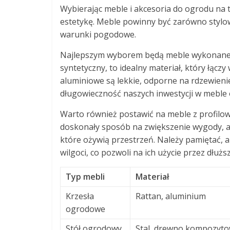
Wybierając meble i akcesoria do ogrodu na t
estetykę. Meble powinny być zarówno stylow
warunki pogodowe.
Najlepszym wyborem będą meble wykonan
syntetyczny, to idealny materiał, który łącz
aluminiowe są lekkie, odporne na rdzewienie
długowieczność naszych inwestycji w meble
Warto również postawić na meble z profilow
doskonały sposób na zwiększenie wygody, 
które ożywią przestrzeń. Należy pamiętać, a
wilgoci, co pozwoli na ich użycie przez dłuższ
Typ mebli
Materiał
Krzesła
Rattan, aluminium
ogrodowe
Stół ogrodowy
Stal, drewno kompozyt