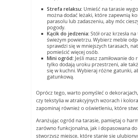
Strefa relaksu:
Umieść na tarasie wygo
można dodać leżaki, które zapewnią ko
parasolu lub zadaszeniu, aby móc ciesz
pogody.
Kącik do jedzenia:
Stół oraz krzesła na
świeżym powietrzu. Wybierz meble odpo
sprawdzi się w mniejszych tarasach, na
pomieścić więcej osób.
Mini ogród:
Jeśli masz zamiłowanie do r
tylko dodają uroku przestrzeni, ale ta
się w kuchni. Wybieraj różne gatunki, 
gatunkową.
Oprócz tego, warto pomyśleć o dekoracjach,
czy tekstylia w atrakcyjnych wzorach i kolor
zapominaj również o oświetleniu, które stw
Aranżując ogród na tarasie, pamiętaj o harm
zarówno funkcjonalna, jak i dopasowana d
stworzysz miejsce, które stanie się ulubion