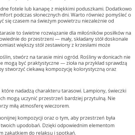
dne fotele lub kanapę z miękkimi poduszkami. Dodatkowo
mfort podczas słonecznych dni. Warto również pomyśleć o
yć się czasem na świeżym powietrzu niezależnie od
 tarasie to świetne rozwiązanie dla miłośników posiłków na
wiednie do przestrzeni — mały, składany stół doskonale
tomiast większy stół zestawiony z krzesłami może
oślin, stwórz na tarasie mini ogród. Rośliny w donicach nie
kże mogą być praktystyczne — zioła na przykład sprawdzą
aby stworzyć ciekawą kompozycję kolorystyczną oraz
 które nadadzą charakteru tarasowi. Lampiony, świeczki
ach mogą uczynić przestrzeń bardziej przytulną. Nie
orzy miłą atmosferę wieczorem.
onijnej kompozycji oraz o tym, aby przestrzeń była
o twoich upodobań. Dzięki odpowiednim elementom
ym zakątkiem do relaksu i spotkań.