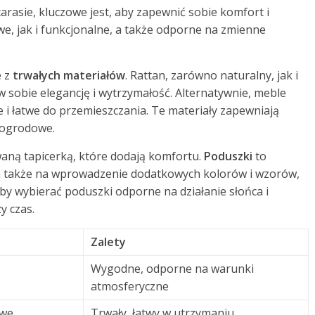
arasie, kluczowe jest, aby zapewnić sobie komfort i
e, jak i funkcjonalne, a także odporne na zmienne
e z
trwałych materiałów
. Rattan, zarówno naturalny, jak i
y w sobie elegancję i wytrzymałość. Alternatywnie, meble
 i łatwe do przemieszczania. Te materiały zapewniają
 ogrodowe.
aną tapicerką, które dodają komfortu.
Poduszki
to
a także na wprowadzenie dodatkowych kolorów i wzorów,
by wybierać poduszki odporne na działanie słońca i
y czas.
Zalety
Wygodne, odporne na warunki
atmosferyczne
owe
Trwały, łatwy w utrzymaniu