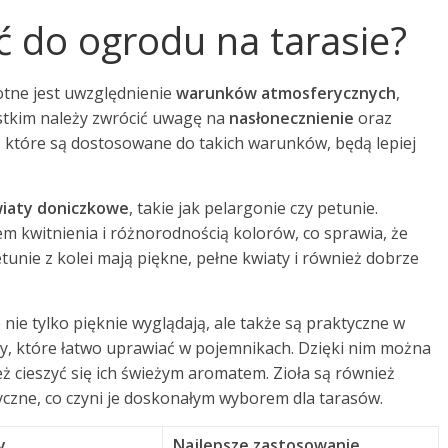
ać do ogrodu na tarasie?
totne jest uwzględnienie
warunków atmosferycznych
,
stkim należy zwrócić uwagę na
nasłonecznienie
oraz
 które są dostosowane do takich warunków, będą lepiej
iaty doniczkowe
, takie jak pelargonie czy petunie.
em kwitnienia i różnorodnością kolorów, co sprawia, że
unie z kolei mają piękne, pełne kwiaty i również dobrze
e nie tylko pięknie wyglądają, ale także są praktyczne w
iny, które łatwo uprawiać w pojemnikach. Dzięki nim można
ż cieszyć się ich świeżym aromatem. Zioła są również
czne, co czyni je doskonałym wyborem dla tarasów.
y
Najlepsze zastosowanie