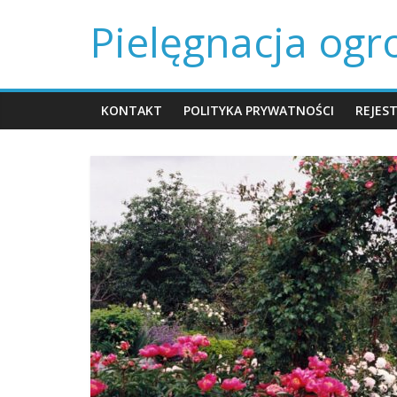
Skip
Pielęgnacja og
to
content
KONTAKT
POLITYKA PRYWATNOŚCI
REJES