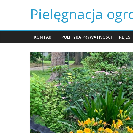
Skip
Pielęgnacja og
to
content
KONTAKT
POLITYKA PRYWATNOŚCI
REJES