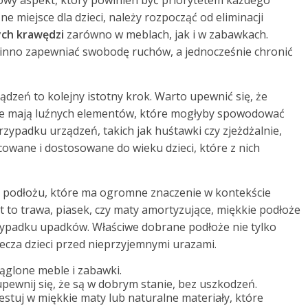
owy aspekt, który powinien być priorytetem każdego
e miejsce dla dzieci, należy rozpocząć od eliminacji
ych krawędzi
zarówno w meblach, jak i w zabawkach.
nno zapewniać swobodę ruchów, a jednocześnie chronić
dzeń to kolejny istotny krok. Warto upewnić się, że
nie mają luźnych elementów, które mogłyby spowodować
rzypadku urządzeń, takich jak huśtawki czy zjeżdżalnie,
owane i dostosowane do wieku dzieci, które z nich
podłożu, które ma ogromne znaczenie w kontekście
st to trawa, piasek, czy maty amortyzujące, miękkie podłoże
rzypadku upadków. Właściwe dobrane podłoże nie tylko
ecza dzieci przed nieprzyjemnymi urazami.
ąglone meble i zabawki.
pewnij się, że są w dobrym stanie, bez uszkodzeń.
stuj w miękkie maty lub naturalne materiały, które