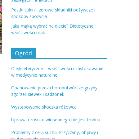
zabiegach i efektach?
Pestki cukinii: zdrowe składniki odżywcze i
sposoby spożycia
Jaką mąkę wybrać na diecie? Dietetyczne
właściwości mąk
Ogród
Olejki eteryczne – właściwości i zastosowanie
w medycynie naturalnej
Opanowanie przez chorobotwórcze grzyby
zgorzeli siewek i sadzonek
Występowanie skoczka różowca
Uprawa czosnku wiosennego nie jest trudna
Problemy z cerą suchą: Przyczyny, objawy i
skuteczna pielęgnacja