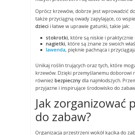
Oprócz krzewów, dobrze jest wprowadzić d
także przyciągną owady zapylające, co wspi
dzieci
i łatwe w uprawie gatunki, takie jak:
stokrotki
, które są niskie i praktycznie
nagietki
, które są znane ze swoich właś
lawenda
, pięknie pachnąca i przyciągaj
Unikaj roślin trujących oraz tych, które mog
krzewów. Dzięki przemyślanemu doborowi rośl
również
bezpieczny
dla najmłodszych. Prze
przyjazne i inspirujące środowisko do zabaw
Jak zorganizować p
do zabaw?
Organizacja przestrzeni wokół kącika do za