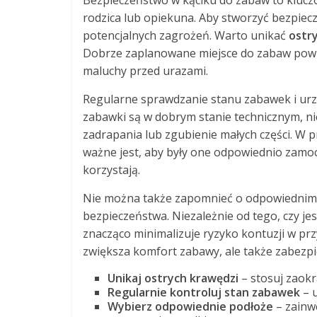
Bezpieczeństwo w kąciku do zabaw to klucz
rodzica lub opiekuna. Aby stworzyć bezpieczn
potencjalnych zagrożeń. Warto unikać
ostr
Dobrze zaplanowane miejsce do zabaw powi
maluchy przed urazami.
Regularne sprawdzanie stanu zabawek i urzą
zabawki są w dobrym stanie technicznym, 
zadrapania lub zgubienie małych części. W p
ważne jest, aby były one odpowiednio zamoc
korzystają.
Nie można także zapomnieć o odpowiednim 
bezpieczeństwa. Niezależnie od tego, czy je
znacząco minimalizuje ryzyko kontuzji w p
zwiększa komfort zabawy, ale także zabezpi
Unikaj ostrych krawędzi
– stosuj zaokr
Regularnie kontroluj stan zabawek
– u
Wybierz odpowiednie podłoże
– zainwe