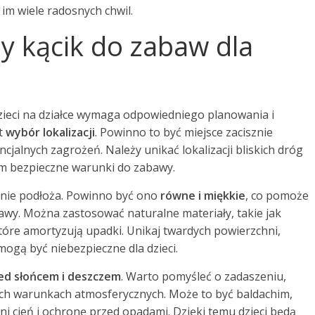
im wiele radosnych chwil.
ny kącik do zabaw dla
zieci na działce wymaga odpowiedniego planowania i
st
wybór lokalizacji
. Powinno to być miejsce zacisznie
ncjalnych zagrożeń. Należy unikać lokalizacji bliskich dróg
om bezpieczne warunki do zabawy.
nie podłoża. Powinno być ono
równe i miękkie
, co pomoże
wy. Można zastosować naturalne materiały, takie jak
tóre amortyzują upadki. Unikaj twardych powierzchni,
mogą być niebezpieczne dla dzieci.
ed słońcem i deszczem
. Warto pomyśleć o zadaszeniu,
ych warunkach atmosferycznych. Może to być baldachim,
ni cień i ochronę przed opadami. Dzięki temu dzieci będą