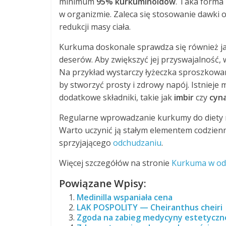
minimum
95% kurkuminoidów
. Taka forma 
w organizmie. Zaleca się stosowanie dawki 
redukcji masy ciała.
Kurkuma doskonale sprawdza się również j
deserów. Aby zwiększyć jej przyswajalność, 
Na przykład wystarczy łyżeczka sproszkowa
by stworzyć prosty i zdrowy napój. Istnie
dodatkowe składniki, takie jak
imbir
czy
cyn
Regularne wprowadzanie kurkumy do diety m
Warto uczynić ją stałym elementem codzienn
sprzyjającego
odchudzaniu
.
Więcej szczegółów na stronie
Kurkuma w odch
Powiązane Wpisy:
Medinilla wspaniała cena
LAK POSPOLITY — Cheiranthus cheiri
Zgoda na zabieg medycyny estetycznej