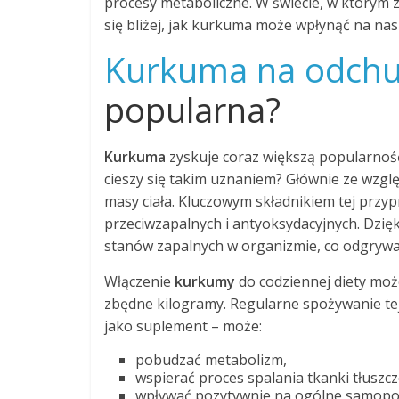
procesy metaboliczne. W świecie, w którym zd
się bliżej, jak kurkuma może wpłynąć na nas
Kurkuma na odchu
popularna?
Kurkuma
zyskuje coraz większą popularność
cieszy się takim uznaniem? Głównie ze wzg
masy ciała. Kluczowym składnikiem tej przyp
przeciwzapalnych i antyoksydacyjnych. Dzię
stanów zapalnych w organizmie, co odgrywa 
Włączenie
kurkumy
do codziennej diety moż
zbędne kilogramy. Regularne spożywanie tej
jako suplement – może:
pobudzać metabolizm,
wspierać proces spalania tkanki tłuszc
wpływać pozytywnie na ogólne samopo