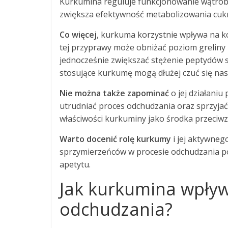
Kurkumina reguluje funkcjonowanie wątroby
zwiększa efektywność metabolizowania cuk
Co więcej
, kurkuma korzystnie wpływa na ko
tej przyprawy może obniżać poziom greliny
jednocześnie zwiększać stężenie peptydów sy
stosujące kurkumę mogą dłużej czuć się nas
Nie można także zapominać
o jej działani
utrudniać proces odchudzania oraz sprzyjać
właściwości kurkuminy jako środka przeciw
Warto docenić rolę kurkumy
i jej aktywneg
sprzymierzeńców w procesie odchudzania po
apetytu.
Jak kurkumina wpływ
odchudzania?