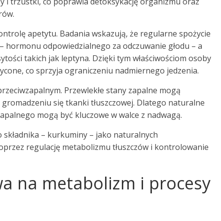
 i trzustki, co poprawia detoksykację organizmu oraz
rów.
ntrolę apetytu. Badania wskazują, że regularne spożycie
 – hormonu odpowiedzialnego za odczuwanie głodu – a
tości takich jak leptyna. Dzięki tym właściwościom osoby
ycone, co sprzyja ograniczeniu nadmiernego jedzenia.
u przeciwzapalnym. Przewlekłe stany zapalne mogą
 gromadzeniu się tkanki tłuszczowej. Dlatego naturalne
zapalnego mogą być kluczowe w walce z nadwagą.
o składnika – kurkuminy – jako naturalnych
przez regulację metabolizmu tłuszczów i kontrolowanie
a na metabolizm i procesy