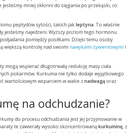
 jesteśmy mniej skłonni do sięgania po przekąski, co
omu peptydów sytości, takich jak
leptyna
. To właśnie
edy jesteśmy najedzeni. Wyższy poziom tego hormonu
ę podjadania pomiędzy posiłkami. Dzięki temu osoby
ą większą kontrolę nad swoimi
nawykami żywieniowymi
i
ekty mogą wspierać długotrwałą redukcję masy ciała
anych pokarmów. Kurkuma nie tylko dodaje wyjątkowego
yć wartościowym wsparciem w walce z
nadwagą
oraz
kumę na odchudzanie?
umy do procesu odchudzania jest jej przyjmowanie w
eparaty te zawierały wysoko skoncentrowaną
kurkuminę
, z