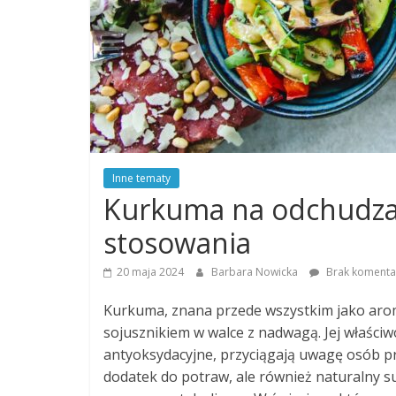
Inne tematy
Kurkuma na odchudzan
stosowania
20 maja 2024
Barbara Nowicka
Brak komenta
Kurkuma, znana przede wszystkim jako arom
sojusznikiem w walce z nadwagą. Jej właściwo
antyoksydacyjne, przyciągają uwagę osób pr
dodatek do potraw, ale również naturalny s