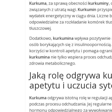
Kurkuma
, za sprawą obecności
kurkuminy
,
związanych z utratą wagi.
Kurkumin
przyspie
wydatek energetyczny w ciągu dnia. Liczne 
odpowiedzialne za rozkładanie komórek tłu
tłuszczowej.
Dodatkowo,
kurkumina
wpływa pozytywnie na
osób borykających się z insulinoopornością
korzyści w kontroli apetytu i pomaga ogran
kurkumina
nie tylko wspiera proces odchudz
zdrowia metabolicznego.
Jaką rolę odgrywa 
apetytu i uczucia syt
Kurkuma
odgrywa istotną rolę w regulacji ap
podczas procesu odchudzania. Jej regularn
hormonu odpowiedzialnego za wywoływanie g