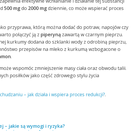
zapewnia efektywne wchłanianie i działanie tej substancji
od
500 mg
do
2000 mg
dziennie, co może wspierać proces
ako przyprawa, którą można dodać do potraw, napojów czy
warto połączyć ją z
piperyną
zawartą w czarnym pieprzu.
nej kurkumy dodana do szklanki wody z odrobiną pieprzu,
je mnóstwo przepisów na mleko z kurkumą wzbogacone o
amon
.
oże wspomóc zmniejszenie masy ciała oraz obwodu talii.
ych posiłków jako część zdrowego stylu życia
udzaniu – jak działa i wspiera proces redukcji?
.
 – jakie są wymogi i ryzyka?