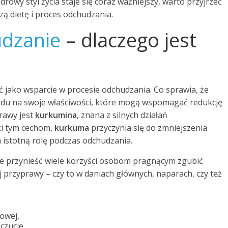
rowy styl życia staje się coraz ważniejszy, warto przyjrzeć
zą dietę i proces odchudzania.
dzanie
– dlaczego jest
 jako wsparcie w procesie odchudzania. Co sprawia, że
lędu na swoje właściwości, które mogą wspomagać redukcję
rawy jest
kurkumina
, znana z silnych działań
ki tym cechom,
kurkuma
przyczynia się do zmniejszenia
istotną rolę podczas odchudzania.
e przynieść wiele korzyści osobom pragnącym zgubić
 przyprawy – czy to w daniach głównych, naparach, czy też
zowej,
czucie,