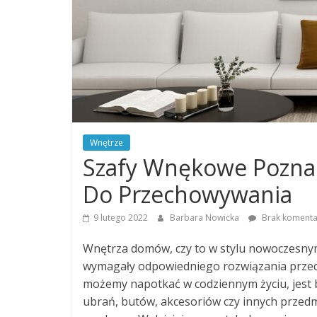
Wnętrze
Szafy Wnękowe Poznań
Do Przechowywania
9 lutego 2022
Barbara Nowicka
Brak komenta
Wnętrza domów, czy to w stylu nowoczesnym
wymagały odpowiedniego rozwiązania przec
możemy napotkać w codziennym życiu, jest b
ubrań, butów, akcesoriów czy innych przedm