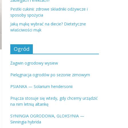
zabiegach i efektach?
Pestki cukinii: zdrowe składniki odżywcze i
sposoby spożycia
Jaką mąkę wybrać na diecie? Dietetyczne
właściwości mąk
Ogród
Żagwin ogrodowy wysiew
Pielęgnacja ogrodów po sezonie zimowym
PSIANKA — Solarium hendersonii
Pnącza stosuje się wtedy, gdy chcemy urządzić
na nim letnią altankę
SYNINGIA OGRODOWA, GLOKSYNIA —
Sinningia hybrida