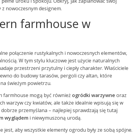
pełne uroku i spokoju. Odkryj, jak zaplanować swój
ury z nowoczesnym designem.
odern farmhouse w
alne połączenie rustykalnych i nowoczesnych elementów,
lnością. W tym stylu kluczowe jest użycie naturalnych
nadaje przestrzeni przytulny i ciepły charakter. Właściciele
ewno do budowy tarasów, pergoli czy altan, które
 na świeżym powietrzu.
rn farmhouse mogą być również
ogródki warzywne
oraz
ych warzyw czy kwiatów, ale także idealnie wpisują się w
 dobrze przemyślana – najlepiej sprawdzają się tutaj
ym wyglądem
i niewymuszoną urodą.
jest, aby wszystkie elementy ogrodu były ze sobą spójne.