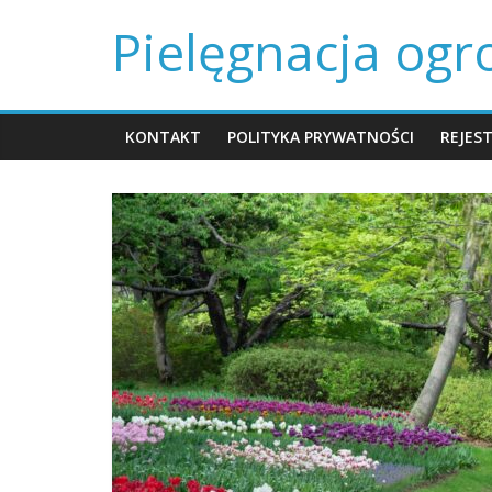
Skip
Pielęgnacja og
to
content
KONTAKT
POLITYKA PRYWATNOŚCI
REJES