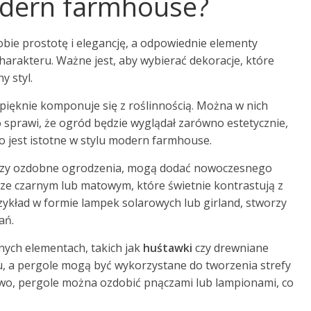
odern farmhouse?
obie prostotę i elegancję, a odpowiednie elementy
rakteru. Ważne jest, aby wybierać dekoracje, które
y styl.
 pięknie komponuje się z roślinnością. Można w nich
 sprawi, że ogród będzie wyglądał zarówno estetycznie,
 co jest istotne w stylu modern farmhouse.
e czy ozdobne ogrodzenia, mogą dodać nowoczesnego
ze czarnym lub matowym, które świetnie kontrastują z
rzykład w formie lampek solarowych lub girland, stworzy
ań.
ych elementach, takich jak
huśtawki
czy drewniane
u, a pergole mogą być wykorzystane do tworzenia strefy
kowo, pergole można ozdobić pnączami lub lampionami, co