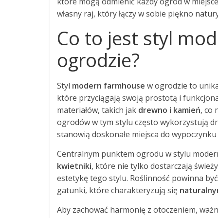
które mogą odmienić każdy ogród w miejsce 
własny raj, który łączy w sobie piękno nat
Co to jest styl m
ogrodzie?
Styl
modern farmhouse
w ogrodzie to unik
które przyciągają swoją prostotą i funkcjona
materiałów, takich jak
drewno
i
kamień
, co 
ogrodów w tym stylu często wykorzystują dr
stanowią doskonałe miejsca do wypoczynku
Centralnym punktem ogrodu w stylu mode
kwietniki
, które nie tylko dostarczają śwież
estetykę tego stylu. Roślinność powinna być
gatunki, które charakteryzują się
naturaln
Aby zachować harmonię z otoczeniem, ważne 