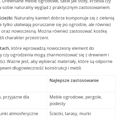
. Drewniane meble ogrodowe, takie jak stoły, krzesła czy
 w sobie naturalny wygląd z praktycznym zastosowaniem.
cieżki
. Naturalny kamień dobrze komponuje się z zielenią
nie tylko ułatwiają poruszanie się po ogrodzie, ale również
ną oraz nowoczesną. Można również zastosować kostkę
li charakter przestrzeni.
tach
, które wprowadzą nowoczesny element do
py czy ogrodzenia mogą zharmonizować się z drewnem i
ści. Ważne jest, aby wybierać materiały, które są odporne
ewni długowieczność konstrukcji i mebli.
Najlepsze zastosowanie
, przyjazne dla
Meble ogrodowe, pergole,
podesty
unki atmosferyczne
Ścieżki, tarasy, murki