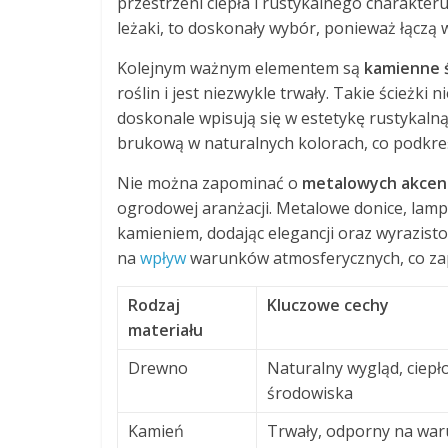
przestrzeni ciepła i rustykalnego charakteru
leżaki, to doskonały wybór, ponieważ łączą
Kolejnym ważnym elementem są
kamienne ś
roślin i jest niezwykle trwały. Takie ścieżki 
doskonale wpisują się w estetykę rustykal
brukową w naturalnych kolorach, co podkreś
Nie można zapominać o
metalowych akcen
ogrodowej aranżacji. Metalowe donice, lam
kamieniem, dodając elegancji oraz wyrazisto
na
wpływ
warunków atmosferycznych, co zap
Rodzaj
Kluczowe cechy
materiału
Drewno
Naturalny wygląd, ciepło
środowiska
Kamień
Trwały, odporny na war