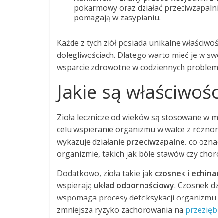
pokarmowy oraz działać przeciwzapalni
pomagają w zasypianiu.
Każde z tych ziół posiada unikalne właściw
dolegliwościach. Dlatego warto mieć je w s
wsparcie zdrowotne w codziennych problem
Jakie są właściwoś
Zioła lecznicze od wieków są stosowane w m
celu wspieranie organizmu w walce z różnor
wykazuje działanie
przeciwzapalne
, co ozn
organizmie, takich jak bóle stawów czy choro
Dodatkowo, zioła takie jak
czosnek
i
echina
wspierają
układ odpornościowy
. Czosnek dz
wspomaga procesy detoksykacji organizmu. E
zmniejsza ryzyko zachorowania na
przezięb