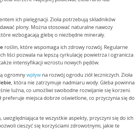
entem ich pielęgnacji. Zioła potrzebują składników
wydawać plony. Można stosować naturalne nawozy
 które wzbogacają glebę o niezbędne minerały.
ie
roślin, które wspomaga ich zdrowy rozwój. Regularne
h liści pozwala na lepszą cyrkulację powietrza i ogranicza
także intensyfikacji wzrostu nowych pędów.
ają ogromny
wpływ
na rozwój ogrodu ziół leczniczych. Zioła
lebie
, która nie zatrzymuje nadmiaru wody. Gleba powinna
śnie luźna, co umożliwi swobodne rozwijanie się korzeni.
ół preferuje miejsca dobrze oświetlone, co przyczynia się do
, uwzględniająca te wszystkie aspekty, przyczyni się do ich
ozwoli cieszyć się korzyściami zdrowotnymi, jakie te