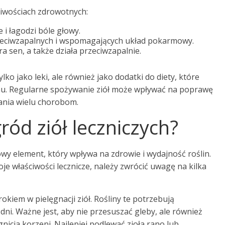
ciwościach zdrowotnych:
i łagodzi bóle głowy.
rzeciwzapalnych i wspomagających układ pokarmowy.
ra sen, a także działa przeciwzapalnie.
tylko jako leki, ale również jako dodatki do diety, które
. Regularne spożywanie ziół może wpływać na poprawę
ania wielu chorobom.
ród ziół leczniczych?
owy element, który wpływa na zdrowie i wydajność roślin.
je właściwości lecznicze, należy zwrócić uwagę na kilka
kiem w pielęgnacji ziół. Rośliny te potrzebują
 dni. Ważne jest, aby nie przesuszać gleby, ale również
nicia korzeni. Najlepiej podlewać zioła rano lub