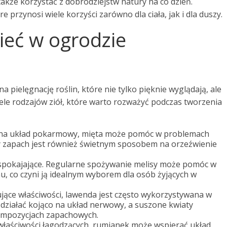
akże korzystać z dobrodziejstw natury na co dzień.
 przynosi wiele korzyści zarówno dla ciała, jak i dla duszy.
mieć w ogrodzie
a pielęgnację roślin, które nie tylko pięknie wyglądają, ale
iele rodzajów ziół, które warto rozważyć podczas tworzenia
o na układ pokarmowy, mięta może pomóc w problemach
ży zapach jest również świetnym sposobem na orzeźwienie
 uspokajające. Regularne spożywanie melisy może pomóc w
nu, co czyni ją idealnym wyborem dla osób żyjących w
jące właściwości, lawenda jest często wykorzystywana w
e działać kojąco na układ nerwowy, a suszone kwiaty
kompozycjach zapachowych.
właściwości łagodzących, rumianek może wspierać układ