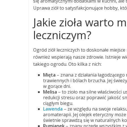
się aromatycznymi dodatkami w kuchni, ale t
Uprawa ziół to satysfakcjonujące hobby, które
Jakie zioła warto 
leczniczym?
Ogród ziół leczniczych to doskonałe miejsce n
również wspierają nasze zdrowie. Istnieje w
takiego ogrodu. Oto kilka z nich:
Mięta
– znana z działania łagodząceg
trawiennych i bólach brzucha. Jej świe
w gorące dni.
Melisa
– to zioło ma silne właściwości
redukcji stresu oraz poprawić jakość s
ciągłym biegu.
Lawenda
– ze względu na swoje relaksu
aromaterapii. Jej olejek eteryczny moż
świetnie sprawdzą się w naturalnych 
Rumianek
– znany przede wszystkim z 