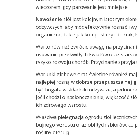
wieczorem, gdy parowanie jest mniejsze.
Nawożenie
ziół jest kolejnym istotnym elem
odżywczych, aby móc efektywnie rosnąć i 
organiczne, takie jak kompost czy obornik,
Warto również zwrócić uwagę na
przycinan
usuwanie przekwitłych kwiatów oraz starszyc
ryzyko rozwoju chorób. Przycinanie sprzyja 
Warunki glebowe oraz świetlne również m
najlepiej rosną w
dobrze przepuszczalnej g
być bogata w składniki odżywcze, a jednocze
Jeśli chodzi o nasłonecznienie, większość zi
ich zdrowego wzrostu.
Właściwa pielęgnacja ogrodu ziół leczniczych
bujnego wzrostu oraz obfitych zbiorów, co p
rośliny oferują.