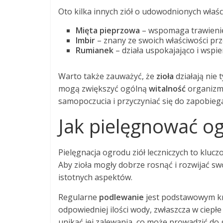
Oto kilka innych ziół o udowodnionych właś
Mięta pieprzowa
– wspomaga trawienie 
Imbir
– znany ze swoich właściwości p
Rumianek
– działa uspokajająco i wspie
Warto także zauważyć, że
zioła
działają nie 
mogą zwiększyć ogólną
witalność
organizmu
samopoczucia i przyczyniać się do zapobieg
Jak pielęgnować og
Pielęgnacja ogrodu ziół leczniczych to klucz
Aby zioła mogły dobrze rosnąć i rozwijać swo
istotnych aspektów.
Regularne
podlewanie
jest podstawowym kro
odpowiedniej ilości wody, zwłaszcza w ciepłe
unikać jej zalewania, co może prowadzić do g