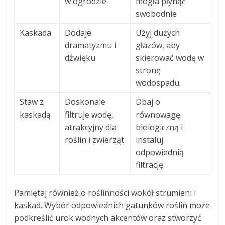
w ogrodzie
mogła płynąć
swobodnie
Kaskada
Dodaje
Użyj dużych
dramatyzmu i
głazów, aby
dźwięku
skierować wodę w
stronę
wodospadu
Staw z
Doskonale
Dbaj o
kaskadą
filtruje wodę,
równowagę
atrakcyjny dla
biologiczną i
roślin i zwierząt
instaluj
odpowiednią
filtrację
Pamiętaj również o roślinności wokół strumieni i
kaskad. Wybór odpowiednich gatunków roślin może
podkreślić urok wodnych akcentów oraz stworzyć