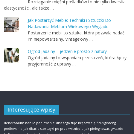
Rozciąganie mięśni pośladków to nie tylko kwestia
elastyczności, ale także …
Jak Postarzyć Meble: Techniki i Sztuczki Do
Nadawania Meblom Wiekowego Wyglądu
Postarzenie mebli to sztuka, która pozwala nadać
im niepowtarzalny, vintage’owy …
Ogród jadalny – jedzenie prosto z natury
Ogród jadalny to wspaniała przestrzeń, która łączy
przyjemność z uprawy …
Interesujące wpisy
dendrobium nobile podlewanie
dlaczego tuje brązowieją
ficus ginseng
podlewanie
jak dbać o storczyki po przekwitnięciu
jak pielegnowac gwiazde