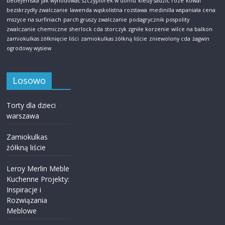
betlejemska
jak wyhodować szczypiorek w domu
kiedy sadzic roze
kowal
bezskrzydły zwalczanie
lawenda wąskolistna rozstawa
medinilla wspaniała cena
mszyce na surfiniach
parch gruszy zwalczanie
podagrycznik pospolity
zwalczanie chemiczne
sherlock cda
storczyk zgniłe korzenie
wilce na balkon
zamiokulkas żółknięcie liści
zamiokulkas żółkną liście
zniewolony cda
żagwin
ogrodowy wysiew
Losowo
Torty dla dzieci
warszawa
Zamiokulkas
żółkną liście
Leroy Merlin Meble
Kuchenne Projekty:
Inspiracje i
Rozwiązania
Meblowe