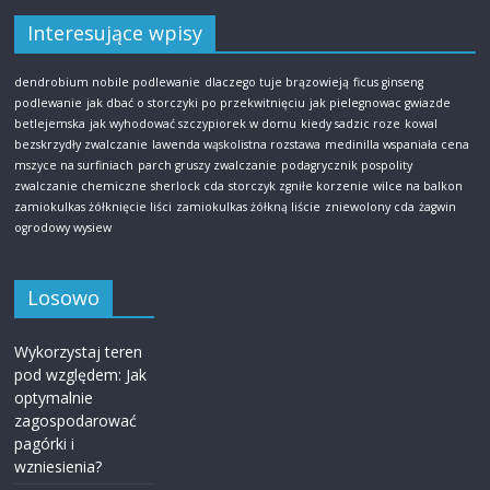
Interesujące wpisy
dendrobium nobile podlewanie
dlaczego tuje brązowieją
ficus ginseng
podlewanie
jak dbać o storczyki po przekwitnięciu
jak pielegnowac gwiazde
betlejemska
jak wyhodować szczypiorek w domu
kiedy sadzic roze
kowal
bezskrzydły zwalczanie
lawenda wąskolistna rozstawa
medinilla wspaniała cena
mszyce na surfiniach
parch gruszy zwalczanie
podagrycznik pospolity
zwalczanie chemiczne
sherlock cda
storczyk zgniłe korzenie
wilce na balkon
zamiokulkas żółknięcie liści
zamiokulkas żółkną liście
zniewolony cda
żagwin
ogrodowy wysiew
Losowo
Wykorzystaj teren
pod względem: Jak
optymalnie
zagospodarować
pagórki i
wzniesienia?