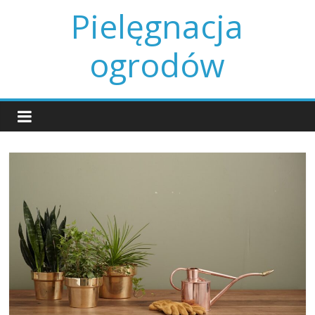
Skip
Pielęgnacja
to
content
ogrodów