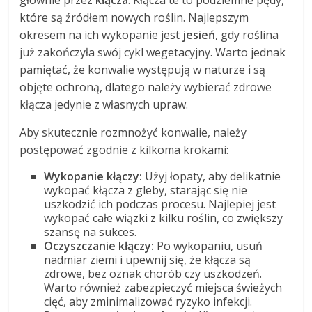
głównie przez
kłącza
. Kłącza te to podziemne pędy,
które są źródłem nowych roślin. Najlepszym
okresem na ich wykopanie jest
jesień
, gdy roślina
już zakończyła swój cykl wegetacyjny. Warto jednak
pamiętać, że konwalie występują w naturze i są
objęte ochroną, dlatego należy wybierać zdrowe
kłącza jedynie z własnych upraw.
Aby skutecznie rozmnożyć konwalie, należy
postępować zgodnie z kilkoma krokami:
Wykopanie kłączy:
Użyj łopaty, aby delikatnie
wykopać kłącza z gleby, starając się nie
uszkodzić ich podczas procesu. Najlepiej jest
wykopać całe wiązki z kilku roślin, co zwiększy
szansę na sukces.
Oczyszczanie kłączy:
Po wykopaniu, usuń
nadmiar ziemi i upewnij się, że kłącza są
zdrowe, bez oznak chorób czy uszkodzeń.
Warto również zabezpieczyć miejsca świeżych
cięć, aby zminimalizować ryzyko infekcji.