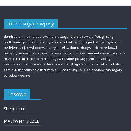
Interesujące wpisy
dendrobium nobile podlewanie
dlaczego tuje brązowieją
ficus ginseng
podlewanie
jak dbać o storczyki po przekwitnięciu
jak pielegnowac gwiazde
betlejemska
jak wyhodować szczypiorek w domu
kiedy sadzic roze
kowal
bezskrzydły zwalczanie
lawenda wąskolistna rozstawa
medinilla wspaniała cena
mszyce na surfiniach
parch gruszy zwalczanie
podagrycznik pospolity
zwalczanie chemiczne
sherlock cda
storczyk zgniłe korzenie
wilce na balkon
zamiokulkas żółknięcie liści
zamiokulkas żółkną liście
zniewolony cda
żagwin
ogrodowy wysiew
Losowo
Sherlock cda
MASYWNY MEBEL